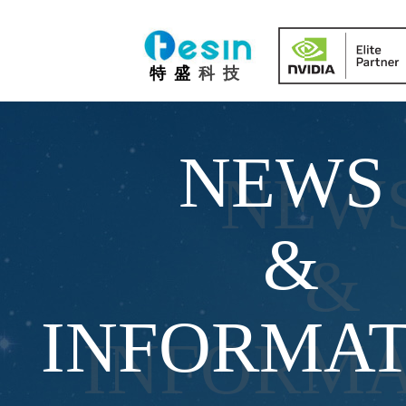
IT
特 盛
科 技
NEWS
NEW
&
&
INFORMAT
INFORMA